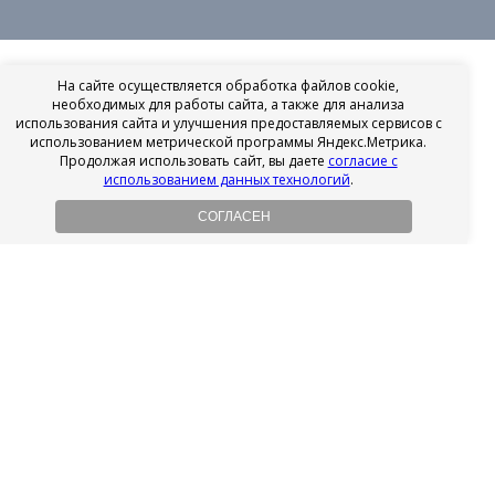
На сайте осуществляется обработка файлов cookie,
необходимых для работы сайта, а также для анализа
использования сайта и улучшения предоставляемых сервисов с
использованием метрической программы Яндекс.Метрика.
Продолжая использовать сайт, вы даете
согласие с
использованием данных технологий
.
СОГЛАСЕН
Рассрочка на имплантацию
Без первоначального взноса!
Подробнее
Осенний ценопад!
Подробнее
Ищешь врача?
Выбери своего стоматолога
Посмотреть рейтинг