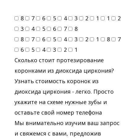
8
7
6
5
4
3
2
1
1
2
3
4
5
6
7
8
8
7
6
5
4
3
2
1
8
7
6
5
4
3
2
1
Сколько стоит протезирование
коронками из диоксида циркония?
Узнать стоимость коронок из
диоксида циркония - легко. Просто
укажите на схеме нужные зубы и
оставьте свой номер телефона
Мы внимательно изучим ваш запрос
и свяжемся с вами, предложив