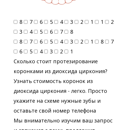
8
7
6
5
4
3
2
1
1
2
3
4
5
6
7
8
8
7
6
5
4
3
2
1
8
7
6
5
4
3
2
1
Сколько стоит протезирование
коронками из диоксида циркония?
Узнать стоимость коронок из
диоксида циркония - легко. Просто
укажите на схеме нужные зубы и
оставьте свой номер телефона
Мы внимательно изучим ваш запрос