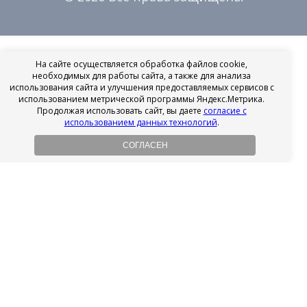
На сайте осуществляется обработка файлов cookie,
необходимых для работы сайта, а также для анализа
использования сайта и улучшения предоставляемых сервисов с
использованием метрической программы Яндекс.Метрика.
Продолжая использовать сайт, вы даете
согласие с
использованием данных технологий
.
СОГЛАСЕН
Рассрочка на имплантацию
Без первоначального взноса!
Подробнее
Осенний ценопад!
Подробнее
Ищешь врача?
Выбери своего стоматолога