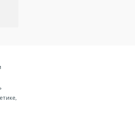
и
ь
етике,