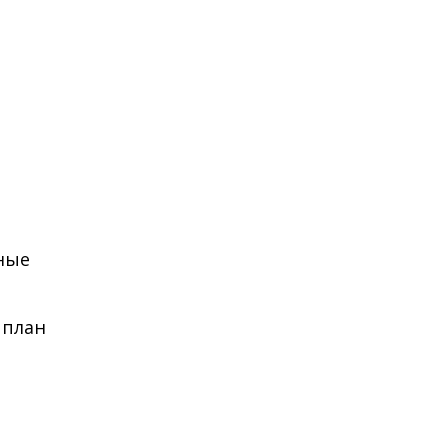
жные
 план