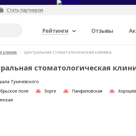
Стать партнером
Рейтинги
Отзывы
Ак
х клиник
Центральная стоматологическая клиника
ральная стоматологическая клин
ала Тухачевского
брьское поле
Зорге
Панфиловская
Хорошё
инская