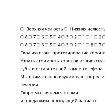
Верхняя челюсть
Нижняя челюст
8
7
6
5
4
3
2
1
1
2
8
7
6
5
4
3
2
1
8
7
Сколько стоит протезирование коронк
Узнать стоимость коронок из диоксида
зубы и оставьте свой номер телефона
Мы внимательно изучим ваш запрос и
лечения
Скоро мы свяжемся с вами
и предложим подходящий вариант