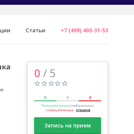
ции
Статьи
+7 (499) 403-31-53
ика
0
/ 5
во
0
0
0
Положительных
|нейтральных
|
отрицательных
отзывов
Запись на прием