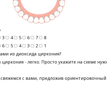
ь
3
4
5
6
7
8
6
5
4
3
2
1
ами из диоксида циркония?
 циркония - легко. Просто укажите на схеме ну
 свяжемся с вами, предложив ориентировочный