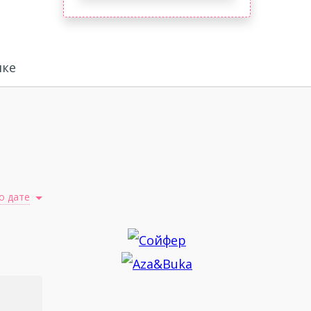
ике
о дате